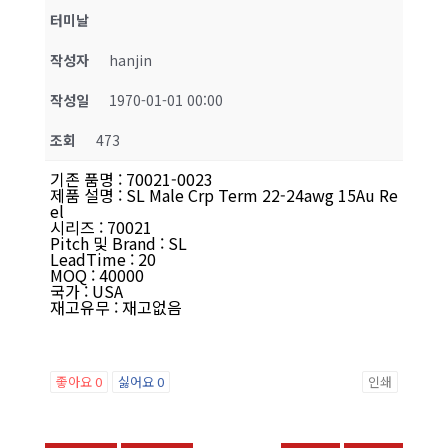
터미날
작성자
hanjin
작성일
1970-01-01 00:00
조회
473
기존 품명
:
70021-0023
제품 설명
:
SL Male Crp Term 22-24awg 15Au Re
el
시리즈
:
70021
Pitch 및 Brand
:
SL
LeadTime
:
20
MOQ
:
40000
국가
:
USA
재고유무
:
재고없음
좋아요
0
싫어요
0
인쇄