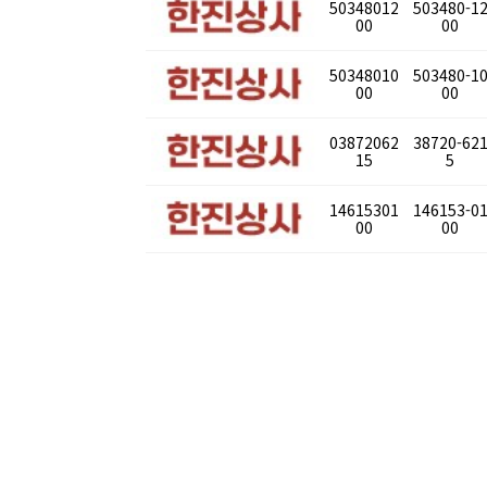
50348012
503480-1
00
00
50348010
503480-1
00
00
03872062
38720-62
15
5
14615301
146153-0
00
00