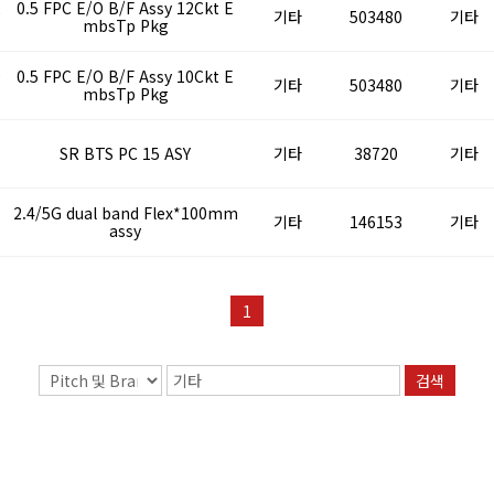
2
0.5 FPC E/O B/F Assy 12Ckt E
기타
503480
기타
mbsTp Pkg
0
0.5 FPC E/O B/F Assy 10Ckt E
기타
503480
기타
mbsTp Pkg
1
SR BTS PC 15 ASY
기타
38720
기타
1
2.4/5G dual band Flex*100mm
기타
146153
기타
assy
1
검색