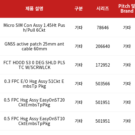
Pitch 
제품 설명
구분
시리즈
Brand
0
Micro SIM Con Assy 1.45Ht Pus
기타
78646
기타
h/Pull 6Ckt
0
GNSS active patch 25mm ant
기타
206640
기타
cable 60mm
1
FCT HOOD S3 0 DEG SHLD PLS
기타
172952
기타
TC W/SCRWLCK
1
0.3 FPC E/O Hsg Assy 51Ckt E
기타
503566
기타
mbsTp Pkg
0
0.5 FPC Hsg Assy EasyOnST20
기타
501951
기타
CktEmbsTpPkg
0
0.5 FPC Hsg Assy EasyOnST10
기타
501951
기타
CktEmbsTpPkg