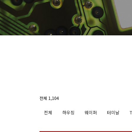
전체 1,104
전체
하우징
웨이퍼
터미날