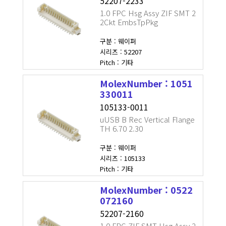
52207-2233
1.0 FPC Hsg Assy ZIF SMT 2
2Ckt EmbsTpPkg
구분 : 웨이퍼
시리즈 : 52207
Pitch : 기타
MolexNumber : 1051
330011
105133-0011
uUSB B Rec Vertical Flange
TH 6.70 2.30
구분 : 웨이퍼
시리즈 : 105133
Pitch : 기타
MolexNumber : 0522
072160
52207-2160
1.0 FPC ZIF SMT Hsg Assy 2