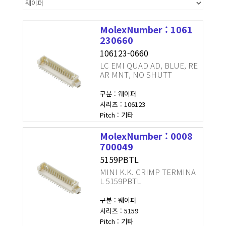
MolexNumber : 1061
230660
106123-0660
LC EMI QUAD AD, BLUE, RE
AR MNT, NO SHUTT
구분 : 웨이퍼
시리즈 : 106123
Pitch : 기타
MolexNumber : 0008
700049
5159PBTL
MINI K.K. CRIMP TERMINA
L 5159PBTL
구분 : 웨이퍼
시리즈 : 5159
Pitch : 기타