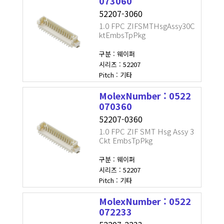
073060
52207-3060
1.0 FPC ZIFSMTHsgAssy30C
ktEmbsTpPkg
구분 : 웨이퍼
시리즈 : 52207
Pitch : 기타
MolexNumber : 0522
070360
52207-0360
1.0 FPC ZIF SMT Hsg Assy 3
Ckt EmbsTpPkg
구분 : 웨이퍼
시리즈 : 52207
Pitch : 기타
MolexNumber : 0522
072233