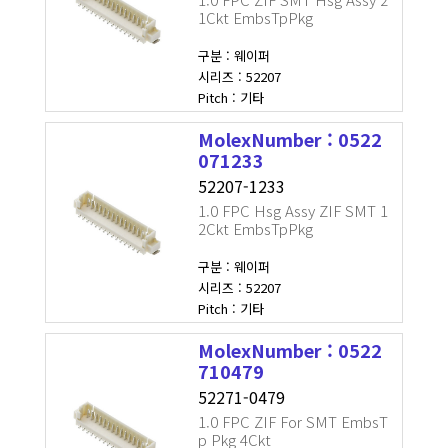
1Ckt EmbsTpPkg
구분 : 웨이퍼
시리즈 : 52207
Pitch : 기타
MolexNumber : 0522
071233
52207-1233
1.0 FPC Hsg Assy ZIF SMT 1
2Ckt EmbsTpPkg
구분 : 웨이퍼
시리즈 : 52207
Pitch : 기타
MolexNumber : 0522
710479
52271-0479
1.0 FPC ZIF For SMT EmbsT
p Pkg 4Ckt