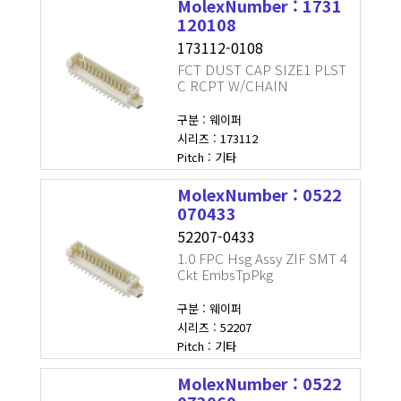
MolexNumber : 1731
120108
173112-0108
FCT DUST CAP SIZE1 PLST
C RCPT W/CHAIN
구분 : 웨이퍼
시리즈 : 173112
Pitch : 기타
MolexNumber : 0522
070433
52207-0433
1.0 FPC Hsg Assy ZIF SMT 4
Ckt EmbsTpPkg
구분 : 웨이퍼
시리즈 : 52207
Pitch : 기타
MolexNumber : 0522