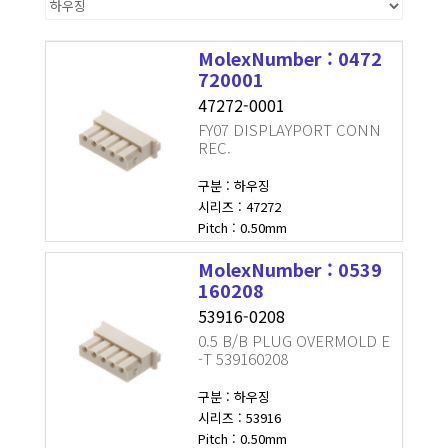
MolexNumber : 0472
720001
47272-0001
FY07 DISPLAYPORT CONN
REC.
구분 : 하우징
시리즈 : 47272
Pitch : 0.50mm
MolexNumber : 0539
160208
53916-0208
0.5 B/B PLUG OVERMOLD E
-T 539160208
구분 : 하우징
시리즈 : 53916
Pitch : 0.50mm