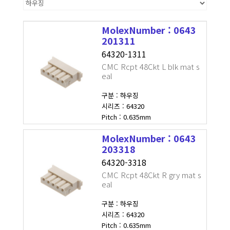
MolexNumber : 0643
201311
64320-1311
CMC Rcpt 48Ckt L blk mat s
eal
구분 : 하우징
시리즈 : 64320
Pitch : 0.635mm
MolexNumber : 0643
203318
64320-3318
CMC Rcpt 48Ckt R gry mat s
eal
구분 : 하우징
시리즈 : 64320
Pitch : 0.635mm