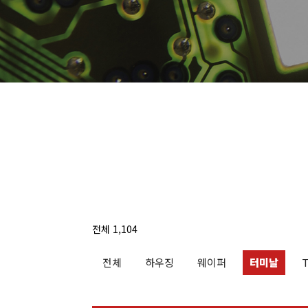
전체 1,104
전체
하우징
웨이퍼
터미날