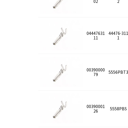
02
2
04447631
44476-31
11
1
00390000
5556PBT
79
00390001
5558PBS
26