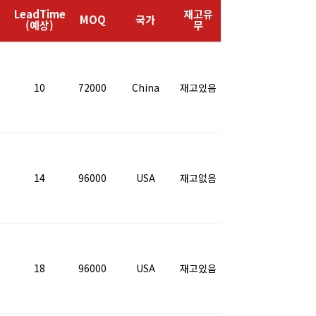
및
LeadTime
재고유
MOQ
국가
(예상)
무
10
72000
China
재고있음
14
96000
USA
재고없음
18
96000
USA
재고있음