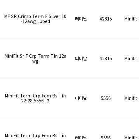
1
MF SR Crimp Term F Silver 10
터미날
42815
Minifit
-12awg Lubed
1
MiniFit Sr F Crp Term Tin 12a
터미날
42815
Minifit
wg
MiniFit Term Crp Fem Bs Tin
터미날
5556
Minifit
22-28 5556T2
MiniFit Term Crp Fem Bs Tin
터미날
5556
Minifit