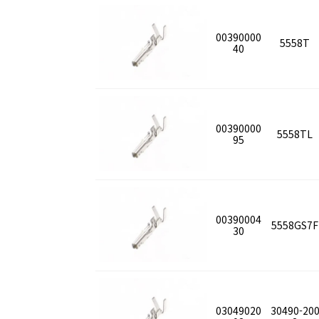
00390000
5558T
40
00390000
5558TL
95
00390004
5558GS7F
30
03049020
30490-20