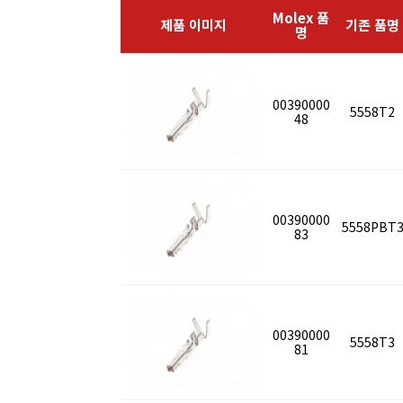
Molex 품
제품 이미지
기존 품명
명
00390000
5558T2
48
00390000
5558PBT
83
00390000
5558T3
81