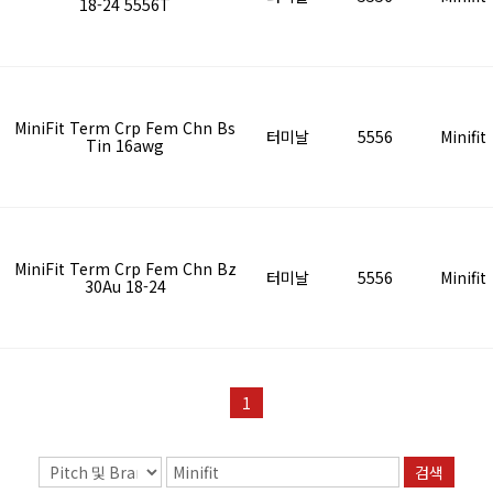
18-24 5556T
MiniFit Term Crp Fem Chn Bs
터미날
5556
Minifit
Tin 16awg
MiniFit Term Crp Fem Chn Bz
터미날
5556
Minifit
30Au 18-24
1
검색