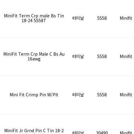
MiniFit Term Crp male Bs Tin
터미날
5558
Minifit
18-24 5558T
MiniFit Term Crp Male C Bs Au
터미날
5558
Minifit
16awg
Mini Fit Crimp Pin W/Plt
터미날
5558
Minifit
0
MiniFit Jr Grnd Pin C Tin 18-2
터미날
30490
Minifit