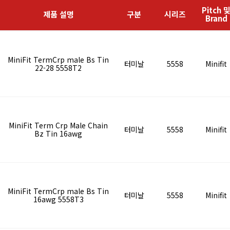
Pitch 
제품 설명
구분
시리즈
Brand
MiniFit TermCrp male Bs Tin
터미날
5558
Minifit
22-28 5558T2
MiniFit Term Crp Male Chain
3
터미날
5558
Minifit
Bz Tin 16awg
MiniFit TermCrp male Bs Tin
터미날
5558
Minifit
16awg 5558T3