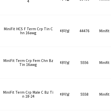
4
1
MiniFit HCS F Term Crp Tin C
터미날
44476
Minifit
hn 16awg
MiniFit Term Crp Fem Chn Bz
3
터미날
5556
Minifit
Tin 16awg
MiniFit Term Crp Male C Bz Ti
터미날
5558
Minifit
n 18-24