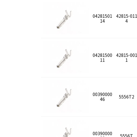
04281501
42815-01
14
4
04281500
42815-00
11
1
00390000
5556T2
46
00390000
5556T