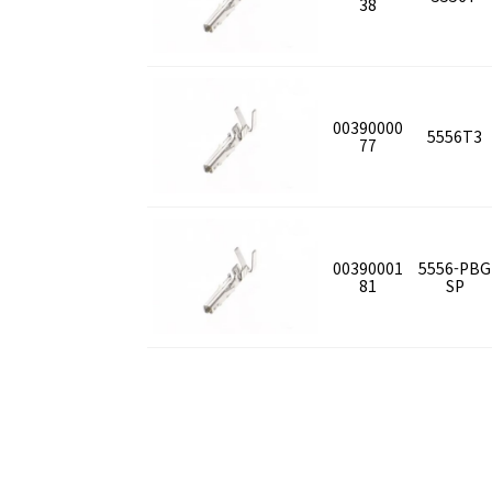
38
00390000
5556T3
77
00390001
5556-PBG
81
SP