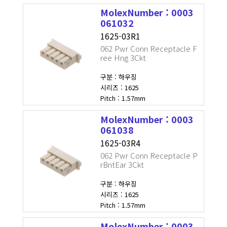
MolexNumber : 0003
061032
1625-03R1
062 Pwr Conn Receptacle F
ree Hng 3Ckt
구분 : 하우징
시리즈 : 1625
Pitch : 1.57mm
MolexNumber : 0003
061038
1625-03R4
062 Pwr Conn Receptacle P
rBntEar 3Ckt
구분 : 하우징
시리즈 : 1625
Pitch : 1.57mm
MolexNumber : 0003