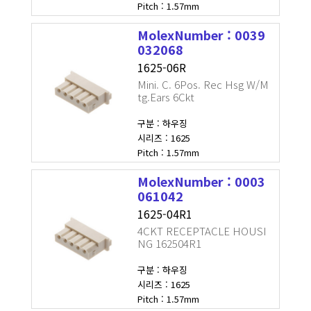
Pitch : 1.57mm
MolexNumber : 0039
032068
1625-06R
Mini. C. 6Pos. Rec Hsg W/M
tg.Ears 6Ckt
구분 : 하우징
시리즈 : 1625
Pitch : 1.57mm
MolexNumber : 0003
061042
1625-04R1
4CKT RECEPTACLE HOUSI
NG 162504R1
구분 : 하우징
시리즈 : 1625
Pitch : 1.57mm