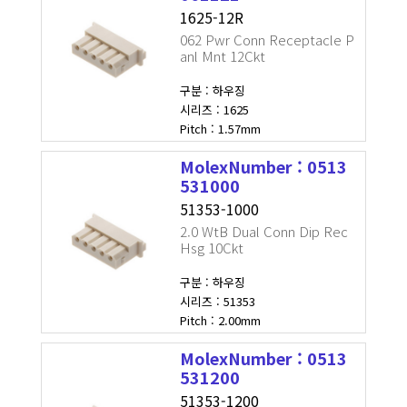
1625-12R
062 Pwr Conn Receptacle P
anl Mnt 12Ckt
구분 : 하우징
시리즈 : 1625
Pitch : 1.57mm
MolexNumber : 0513
531000
51353-1000
2.0 WtB Dual Conn Dip Rec
Hsg 10Ckt
구분 : 하우징
시리즈 : 51353
Pitch : 2.00mm
MolexNumber : 0513
531200
51353-1200