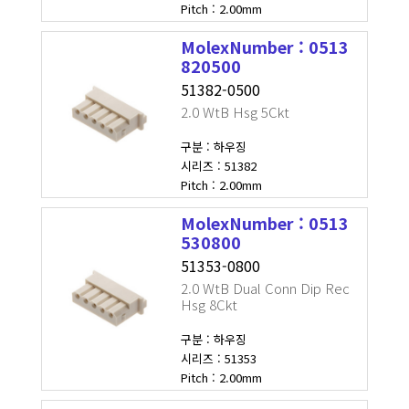
Pitch : 2.00mm
MolexNumber : 0513
820500
51382-0500
2.0 WtB Hsg 5Ckt
구분 : 하우징
시리즈 : 51382
Pitch : 2.00mm
MolexNumber : 0513
530800
51353-0800
2.0 WtB Dual Conn Dip Rec
Hsg 8Ckt
구분 : 하우징
시리즈 : 51353
Pitch : 2.00mm