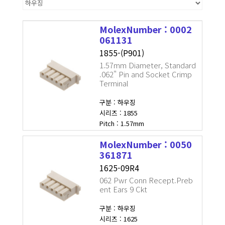
MolexNumber : 0002
061131
1855-(P901)
1.57mm Diameter, Standard
.062" Pin and Socket Crimp
Terminal
구분 : 하우징
시리즈 : 1855
Pitch : 1.57mm
MolexNumber : 0050
361871
1625-09R4
062 Pwr Conn Recept.Preb
ent Ears 9 Ckt
구분 : 하우징
시리즈 : 1625