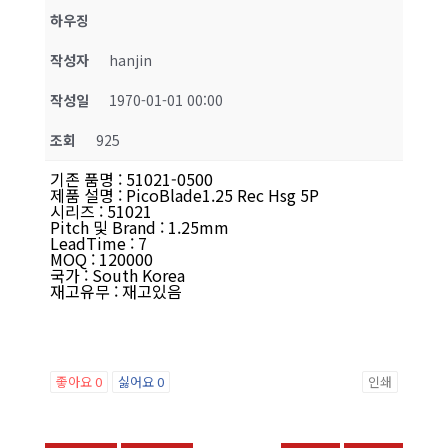
하우징
작성자
hanjin
작성일
1970-01-01 00:00
조회
925
기존 품명
:
51021-0500
제품 설명
:
PicoBlade1.25 Rec Hsg 5P
시리즈
:
51021
Pitch 및 Brand
:
1.25mm
LeadTime
:
7
MOQ
:
120000
국가
:
South Korea
재고유무
:
재고있음
좋아요
0
싫어요
0
인쇄