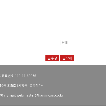
인쇄
글수정
글삭제
등록번호 119-11-63076
0동 315호 (시흥동, 유통상가)
170 / Email webmaster@hanjincon.co.kr