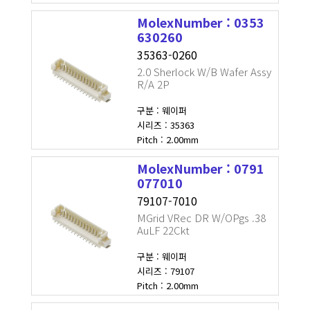
MolexNumber : 0353
630260
35363-0260
2.0 Sherlock W/B Wafer Assy
R/A 2P
구분 : 웨이퍼
시리즈 : 35363
Pitch : 2.00mm
MolexNumber : 0791
077010
79107-7010
MGrid VRec DR W/OPgs .38
AuLF 22Ckt
구분 : 웨이퍼
시리즈 : 79107
Pitch : 2.00mm