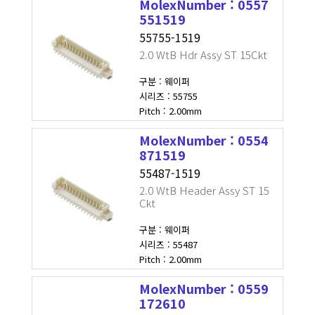
MolexNumber : 0557
551519
55755-1519
2.0 WtB Hdr Assy ST 15Ckt
구분 : 웨이퍼
시리즈 : 55755
Pitch : 2.00mm
MolexNumber : 0554
871519
55487-1519
2.0 WtB Header Assy ST 15
Ckt
구분 : 웨이퍼
시리즈 : 55487
Pitch : 2.00mm
MolexNumber : 0559
172610